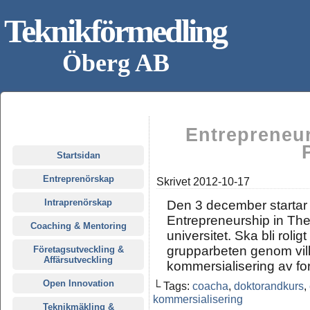
Teknikförmedling
Öberg AB
Entrepreneur
Startsidan
Entreprenörskap
Skrivet
2012-10-17
Intraprenörskap
Den 3 december startar
Entrepreneurship in The
Coaching & Mentoring
universitet. Ska bli roli
grupparbeten genom vilka
Företagsutveckling &
Affärsutveckling
kommersialisering av for
Open Innovation
└ Tags:
coacha
,
doktorandkurs
,
kommersialisering
Teknikmäkling &