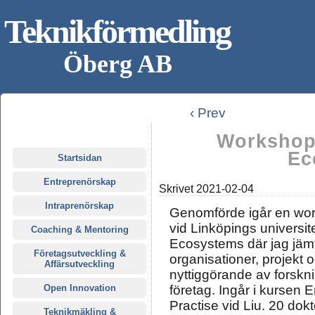
Teknikförmedling
Öberg AB
‹ Prev
Workshop 
Ec
Startsidan
Entreprenörskap
Skrivet
2021-02-04
Intraprenörskap
Genomförde igår en wor
vid Linköpings universit
Coaching & Mentoring
Ecosystems där jag jämf
Företagsutveckling &
organisationer, projekt o
Affärsutveckling
nyttiggörande av forskni
Open Innovation
företag. Ingår i kursen 
Practise vid Liu. 20 dok
Teknikmäkling &